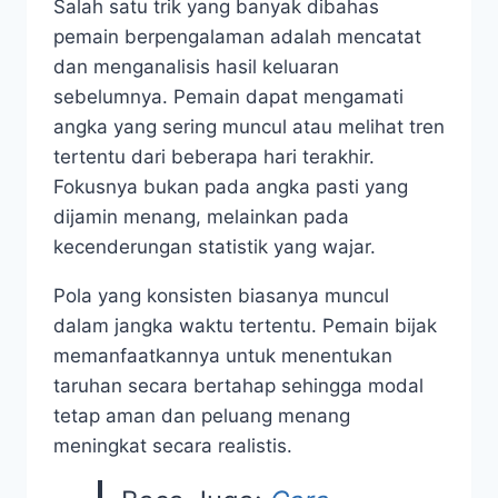
Salah satu trik yang banyak dibahas
pemain berpengalaman adalah mencatat
dan menganalisis hasil keluaran
sebelumnya. Pemain dapat mengamati
angka yang sering muncul atau melihat tren
tertentu dari beberapa hari terakhir.
Fokusnya bukan pada angka pasti yang
dijamin menang, melainkan pada
kecenderungan statistik yang wajar.
Pola yang konsisten biasanya muncul
dalam jangka waktu tertentu. Pemain bijak
memanfaatkannya untuk menentukan
taruhan secara bertahap sehingga modal
tetap aman dan peluang menang
meningkat secara realistis.