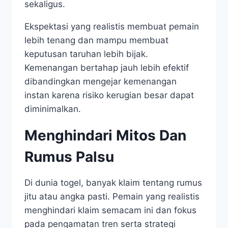
sekaligus.
Ekspektasi yang realistis membuat pemain
lebih tenang dan mampu membuat
keputusan taruhan lebih bijak.
Kemenangan bertahap jauh lebih efektif
dibandingkan mengejar kemenangan
instan karena risiko kerugian besar dapat
diminimalkan.
Menghindari Mitos Dan
Rumus Palsu
Di dunia togel, banyak klaim tentang rumus
jitu atau angka pasti. Pemain yang realistis
menghindari klaim semacam ini dan fokus
pada pengamatan tren serta strategi