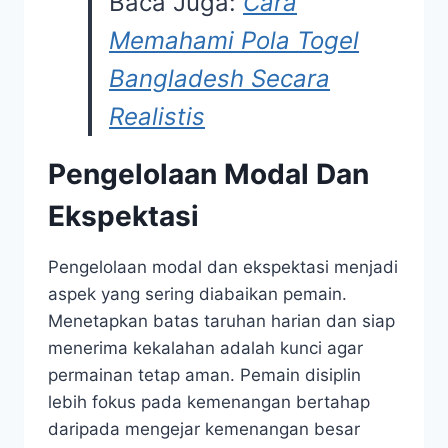
Baca Juga:
Cara
Memahami Pola Togel
Bangladesh Secara
Realistis
Pengelolaan Modal Dan
Ekspektasi
Pengelolaan modal dan ekspektasi menjadi
aspek yang sering diabaikan pemain.
Menetapkan batas taruhan harian dan siap
menerima kekalahan adalah kunci agar
permainan tetap aman. Pemain disiplin
lebih fokus pada kemenangan bertahap
daripada mengejar kemenangan besar