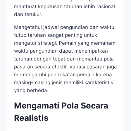
membuat keputusan taruhan lebih rasional
dan terukur.
Mengetahui jadwal pengundian dan waktu
tutup taruhan sangat penting untuk
mengatur strategi. Pemain yang memahami
waktu pengundian dapat menempatkan
taruhan dengan tepat dan memantau pola
pasaran secara efektif. Variasi pasaran juga
memengaruhi pendekatan pemain karena
masing-masing jenis memiliki karakteristik
yang berbeda.
Mengamati Pola Secara
Realistis