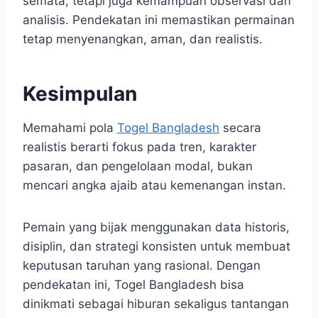
semata, tetapi juga kemampuan observasi dan
analisis. Pendekatan ini memastikan permainan
tetap menyenangkan, aman, dan realistis.
Kesimpulan
Memahami pola
Togel Bangladesh
secara
realistis berarti fokus pada tren, karakter
pasaran, dan pengelolaan modal, bukan
mencari angka ajaib atau kemenangan instan.
Pemain yang bijak menggunakan data historis,
disiplin, dan strategi konsisten untuk membuat
keputusan taruhan yang rasional. Dengan
pendekatan ini, Togel Bangladesh bisa
dinikmati sebagai hiburan sekaligus tantangan