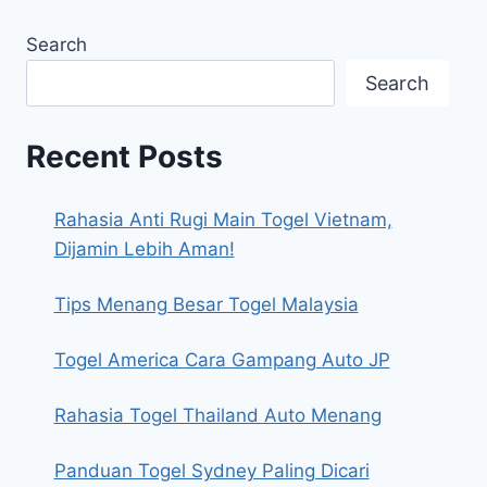
Search
Search
Recent Posts
Rahasia Anti Rugi Main Togel Vietnam,
Dijamin Lebih Aman!
Tips Menang Besar Togel Malaysia
Togel America Cara Gampang Auto JP
Rahasia Togel Thailand Auto Menang
Panduan Togel Sydney Paling Dicari