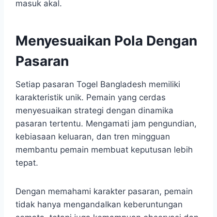
masuk akal.
Menyesuaikan Pola Dengan
Pasaran
Setiap pasaran Togel Bangladesh memiliki
karakteristik unik. Pemain yang cerdas
menyesuaikan strategi dengan dinamika
pasaran tertentu. Mengamati jam pengundian,
kebiasaan keluaran, dan tren mingguan
membantu pemain membuat keputusan lebih
tepat.
Dengan memahami karakter pasaran, pemain
tidak hanya mengandalkan keberuntungan