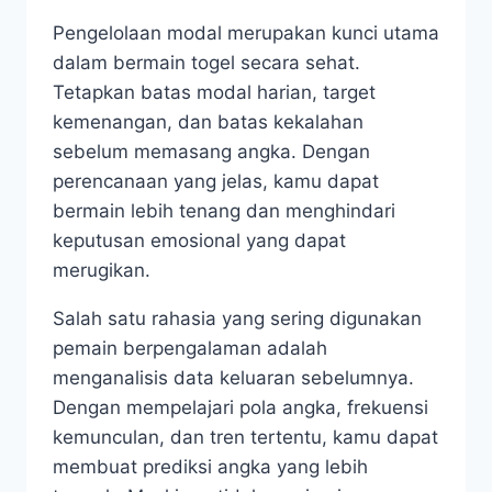
Pengelolaan modal merupakan kunci utama
dalam bermain togel secara sehat.
Tetapkan batas modal harian, target
kemenangan, dan batas kekalahan
sebelum memasang angka. Dengan
perencanaan yang jelas, kamu dapat
bermain lebih tenang dan menghindari
keputusan emosional yang dapat
merugikan.
Salah satu rahasia yang sering digunakan
pemain berpengalaman adalah
menganalisis data keluaran sebelumnya.
Dengan mempelajari pola angka, frekuensi
kemunculan, dan tren tertentu, kamu dapat
membuat prediksi angka yang lebih