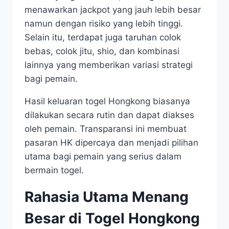
menawarkan jackpot yang jauh lebih besar
namun dengan risiko yang lebih tinggi.
Selain itu, terdapat juga taruhan colok
bebas, colok jitu, shio, dan kombinasi
lainnya yang memberikan variasi strategi
bagi pemain.
Hasil keluaran togel Hongkong biasanya
dilakukan secara rutin dan dapat diakses
oleh pemain. Transparansi ini membuat
pasaran HK dipercaya dan menjadi pilihan
utama bagi pemain yang serius dalam
bermain togel.
Rahasia Utama Menang
Besar di Togel Hongkong