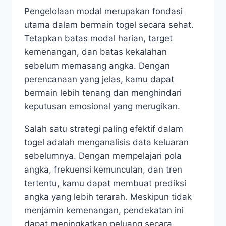
Pengelolaan modal merupakan fondasi
utama dalam bermain togel secara sehat.
Tetapkan batas modal harian, target
kemenangan, dan batas kekalahan
sebelum memasang angka. Dengan
perencanaan yang jelas, kamu dapat
bermain lebih tenang dan menghindari
keputusan emosional yang merugikan.
Salah satu strategi paling efektif dalam
togel adalah menganalisis data keluaran
sebelumnya. Dengan mempelajari pola
angka, frekuensi kemunculan, dan tren
tertentu, kamu dapat membuat prediksi
angka yang lebih terarah. Meskipun tidak
menjamin kemenangan, pendekatan ini
dapat meningkatkan peluang secara