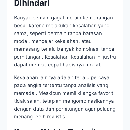
Dihindari
Banyak pemain gagal meraih kemenangan
besar karena melakukan kesalahan yang
sama, seperti bermain tanpa batasan
modal, mengejar kekalahan, atau
memasang terlalu banyak kombinasi tanpa
perhitungan. Kesalahan-kesalahan ini justru
dapat mempercepat habisnya modal.
Kesalahan lainnya adalah terlalu percaya
pada angka tertentu tanpa analisis yang
memadai. Meskipun memiliki angka favorit
tidak salah, tetaplah mengombinasikannya
dengan data dan perhitungan agar peluang
menang lebih realistis.