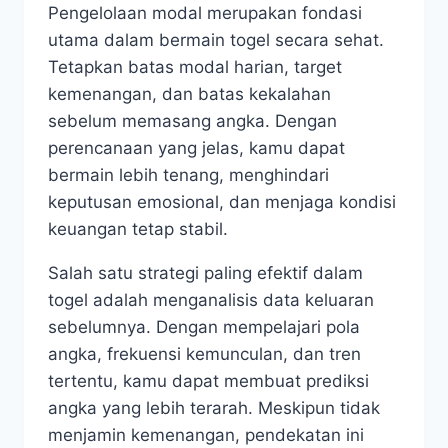
Pengelolaan modal merupakan fondasi
utama dalam bermain togel secara sehat.
Tetapkan batas modal harian, target
kemenangan, dan batas kekalahan
sebelum memasang angka. Dengan
perencanaan yang jelas, kamu dapat
bermain lebih tenang, menghindari
keputusan emosional, dan menjaga kondisi
keuangan tetap stabil.
Salah satu strategi paling efektif dalam
togel adalah menganalisis data keluaran
sebelumnya. Dengan mempelajari pola
angka, frekuensi kemunculan, dan tren
tertentu, kamu dapat membuat prediksi
angka yang lebih terarah. Meskipun tidak
menjamin kemenangan, pendekatan ini