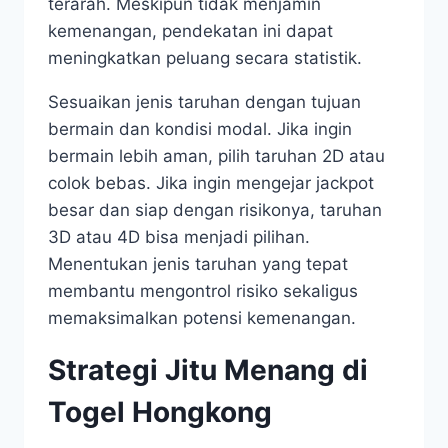
terarah. Meskipun tidak menjamin
kemenangan, pendekatan ini dapat
meningkatkan peluang secara statistik.
Sesuaikan jenis taruhan dengan tujuan
bermain dan kondisi modal. Jika ingin
bermain lebih aman, pilih taruhan 2D atau
colok bebas. Jika ingin mengejar jackpot
besar dan siap dengan risikonya, taruhan
3D atau 4D bisa menjadi pilihan.
Menentukan jenis taruhan yang tepat
membantu mengontrol risiko sekaligus
memaksimalkan potensi kemenangan.
Strategi Jitu Menang di
Togel Hongkong