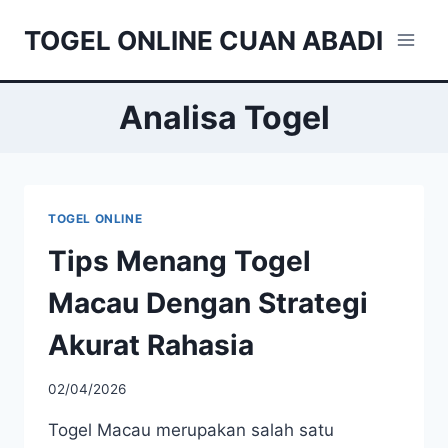
Skip
TOGEL ONLINE CUAN ABADI
to
content
Analisa Togel
TOGEL ONLINE
Tips Menang Togel
Macau Dengan Strategi
Akurat Rahasia
02/04/2026
Togel Macau merupakan salah satu