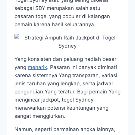
sebagai SDY merupakan salah satu
pasaran togel yang populer di kalangan
pemain karena hasil keluarannya.
Yang konsisten dan peluang hadiah besar
yang
menarik
. Pasaran ini banyak diminati
karena sistemnya Yang transparan, variasi
jenis taruhan yang lengkap, serta jadwal
pengundian Yang teratur. Bagi pemain Yang
mengincar jackpot, togel Sydney
menawarkan potensi keuntungan yang
sangat menggiurkan.
Namun, seperti permainan angka lainnya,