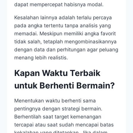
dapat mempercepat habisnya modal.
Kesalahan lainnya adalah terlalu percaya
pada angka tertentu tanpa analisis yang
memadai. Meskipun memiliki angka favorit
tidak salah, tetaplah mengombinasikannya
dengan data dan perhitungan agar peluang
menang lebih realistis.
Kapan Waktu Terbaik
untuk Berhenti Bermain?
Menentukan waktu berhenti sama
pentingnya dengan strategi bermain.
Berhentilah saat target kemenangan
tercapai atau saat sudah mencapai batas
kekalahan yang ditetapkan. Jika dalam