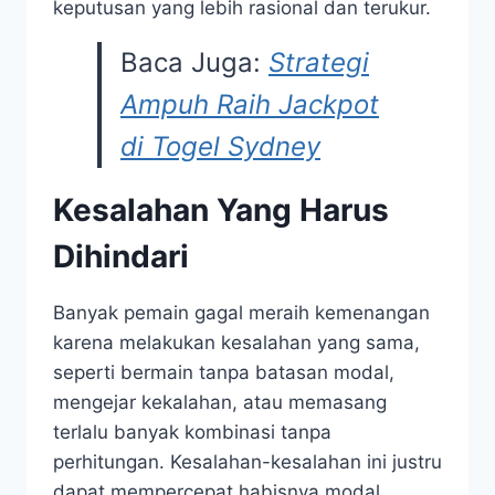
keputusan yang lebih rasional dan terukur.
Baca Juga:
Strategi
Ampuh Raih Jackpot
di Togel Sydney
Kesalahan Yang Harus
Dihindari
Banyak pemain gagal meraih kemenangan
karena melakukan kesalahan yang sama,
seperti bermain tanpa batasan modal,
mengejar kekalahan, atau memasang
terlalu banyak kombinasi tanpa
perhitungan. Kesalahan-kesalahan ini justru
dapat mempercepat habisnya modal.