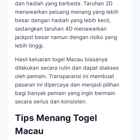
dan hadiah yang berbeda. Taruhan 2D
menawarkan peluang menang yang lebih
besar dengan hadiah yang lebih kecil,
sedangkan taruhan 4D menawarkan
jackpot besar namun dengan risiko yang
lebih tinggi.
Hasil keluaran togel Macau biasanya
dilakukan secara rutin dan dapat diakses
oleh pemain. Transparansi ini membuat
pasaran ini dipercaya dan menjadi pilihan
bagi banyak pemain yang ingin bermain
secara serius dan konsisten.
Tips Menang Togel
Macau