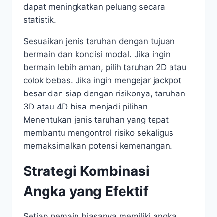
dapat meningkatkan peluang secara
statistik.
Sesuaikan jenis taruhan dengan tujuan
bermain dan kondisi modal. Jika ingin
bermain lebih aman, pilih taruhan 2D atau
colok bebas. Jika ingin mengejar jackpot
besar dan siap dengan risikonya, taruhan
3D atau 4D bisa menjadi pilihan.
Menentukan jenis taruhan yang tepat
membantu mengontrol risiko sekaligus
memaksimalkan potensi kemenangan.
Strategi Kombinasi
Angka yang Efektif
Setiap pemain biasanya memiliki angka