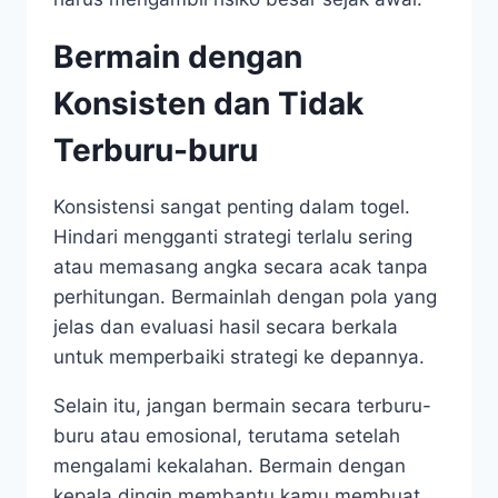
Bermain dengan
Konsisten dan Tidak
Terburu-buru
Konsistensi sangat penting dalam togel.
Hindari mengganti strategi terlalu sering
atau memasang angka secara acak tanpa
perhitungan. Bermainlah dengan pola yang
jelas dan evaluasi hasil secara berkala
untuk memperbaiki strategi ke depannya.
Selain itu, jangan bermain secara terburu-
buru atau emosional, terutama setelah
mengalami kekalahan. Bermain dengan
kepala dingin membantu kamu membuat