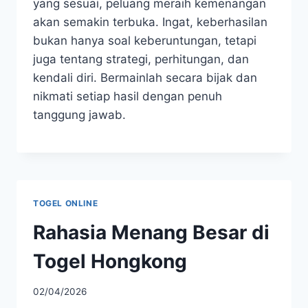
yang sesuai, peluang meraih kemenangan
akan semakin terbuka. Ingat, keberhasilan
bukan hanya soal keberuntungan, tetapi
juga tentang strategi, perhitungan, dan
kendali diri. Bermainlah secara bijak dan
nikmati setiap hasil dengan penuh
tanggung jawab.
TOGEL ONLINE
Rahasia Menang Besar di
Togel Hongkong
02/04/2026