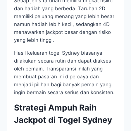
Setiap jenis taruhan memiliki tingkat risiko
dan hadiah yang berbeda. Taruhan 2D
memiliki peluang menang yang lebih besar
namun hadiah lebih kecil, sedangkan 4D
menawarkan jackpot besar dengan risiko
yang lebih tinggi.
Hasil keluaran togel Sydney biasanya
dilakukan secara rutin dan dapat diakses
oleh pemain. Transparansi inilah yang
membuat pasaran ini dipercaya dan
menjadi pilihan bagi banyak pemain yang
ingin bermain secara serius dan konsisten.
Strategi Ampuh Raih
Jackpot di Togel Sydney