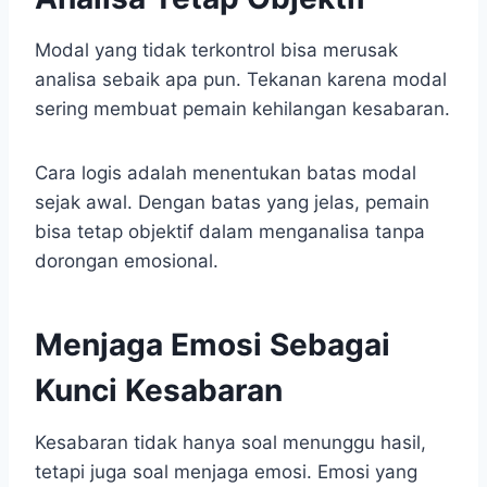
Modal yang tidak terkontrol bisa merusak
analisa sebaik apa pun. Tekanan karena modal
sering membuat pemain kehilangan kesabaran.
Cara logis adalah menentukan batas modal
sejak awal. Dengan batas yang jelas, pemain
bisa tetap objektif dalam menganalisa tanpa
dorongan emosional.
Menjaga Emosi Sebagai
Kunci Kesabaran
Kesabaran tidak hanya soal menunggu hasil,
tetapi juga soal menjaga emosi. Emosi yang