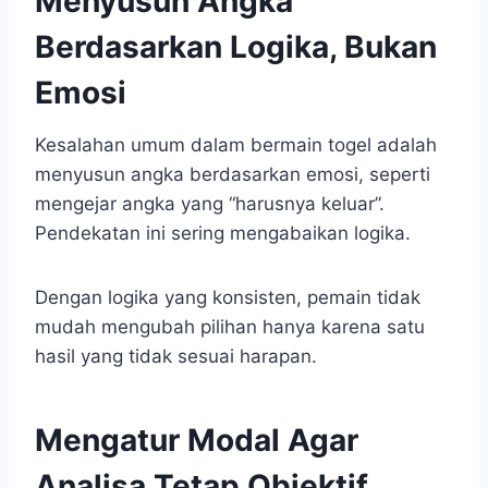
Menyusun Angka
Berdasarkan Logika, Bukan
Emosi
Kesalahan umum dalam bermain togel adalah
menyusun angka berdasarkan emosi, seperti
mengejar angka yang “harusnya keluar”.
Pendekatan ini sering mengabaikan logika.
Dengan logika yang konsisten, pemain tidak
mudah mengubah pilihan hanya karena satu
hasil yang tidak sesuai harapan.
Mengatur Modal Agar
Analisa Tetap Objektif