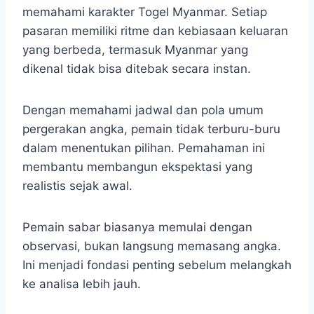
memahami karakter Togel Myanmar. Setiap
pasaran memiliki ritme dan kebiasaan keluaran
yang berbeda, termasuk Myanmar yang
dikenal tidak bisa ditebak secara instan.
Dengan memahami jadwal dan pola umum
pergerakan angka, pemain tidak terburu-buru
dalam menentukan pilihan. Pemahaman ini
membantu membangun ekspektasi yang
realistis sejak awal.
Pemain sabar biasanya memulai dengan
observasi, bukan langsung memasang angka.
Ini menjadi fondasi penting sebelum melangkah
ke analisa lebih jauh.