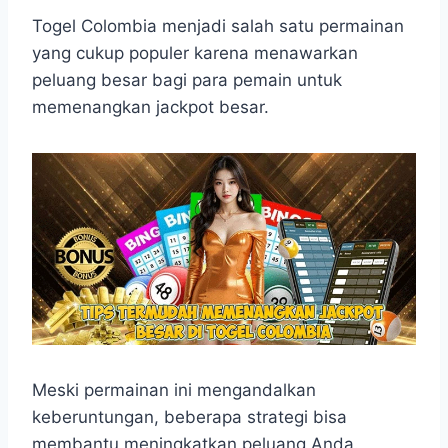
h
a
e
e
k
i
h
a
c
s
l
y
n
a
Togel Colombia menjadi salah satu permainan
t
e
s
e
p
e
r
yang cukup populer karena menawarkan
s
b
e
g
e
e
peluang besar bagi para pemain untuk
A
o
n
r
memenangkan jackpot besar.
p
o
g
a
p
k
e
m
r
Meski permainan ini mengandalkan
keberuntungan, beberapa strategi bisa
membantu meningkatkan peluang Anda.