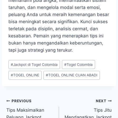
memahami pola angka, memanfaatkan sistem
taruhan, dan mengelola modal serta emosi,
peluang Anda untuk meraih kemenangan besar
bisa meningkat secara signifikan. Kunci sukses
terletak pada disiplin, analisis cermat, dan
kesabaran. Pemain yang menerapkan tips ini
bukan hanya mengandalkan keberuntungan,
tapi juga strategi yang terukur.
Post
#
Jackpot di Togel Colombia
#
Togel Colombia
Tags:
#
TOGEL ONLINE
#
TOGEL ONLINE CUAN ABADI
Post
PREVIOUS
NEXT
Tips Maksimalkan
Tips Jitu
navigation
Peluang Jackpot
Mendapatkan Jackpot