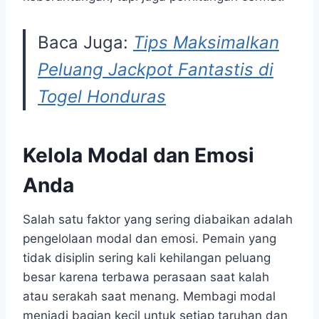
Baca Juga:
Tips Maksimalkan
Peluang Jackpot Fantastis di
Togel Honduras
Kelola Modal dan Emosi
Anda
Salah satu faktor yang sering diabaikan adalah
pengelolaan modal dan emosi. Pemain yang
tidak disiplin sering kali kehilangan peluang
besar karena terbawa perasaan saat kalah
atau serakah saat menang. Membagi modal
menjadi bagian kecil untuk setiap taruhan dan