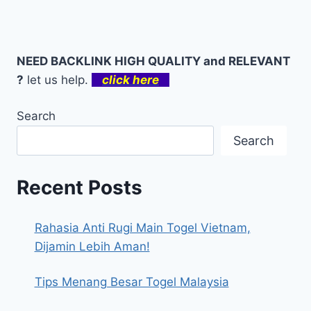
NEED BACKLINK HIGH QUALITY and RELEVANT
?
let us help.
click here
Search
Search
Recent Posts
Rahasia Anti Rugi Main Togel Vietnam,
Dijamin Lebih Aman!
Tips Menang Besar Togel Malaysia