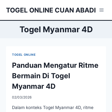
Skip
TOGEL ONLINE CUAN ABADI
to
content
Togel Myanmar 4D
TOGEL ONLINE
Panduan Mengatur Ritme
Bermain Di Togel
Myanmar 4D
02/03/2026
Dalam konteks Togel Myanmar 4D, ritme