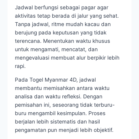
Jadwal berfungsi sebagai pagar agar
aktivitas tetap berada di jalur yang sehat.
Tanpa jadwal, ritme mudah kacau dan
berujung pada keputusan yang tidak
terencana. Menentukan waktu khusus
untuk mengamati, mencatat, dan
mengevaluasi membuat alur berpikir lebih
rapi.
Pada Togel Myanmar 4D, jadwal
membantu memisahkan antara waktu
analisa dan waktu refleksi. Dengan
pemisahan ini, seseorang tidak terburu-
buru mengambil kesimpulan. Proses
berjalan lebih sistematis dan hasil
pengamatan pun menjadi lebih objektif.