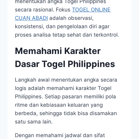
menentukan angka Togel Philippines
secara rasional. Fokus
TOGEL ONLINE
CUAN ABADI
adalah observasi,
konsistensi, dan pengelolaan diri agar
proses analisa tetap sehat dan terkontrol.
Memahami Karakter
Dasar Togel Philippines
Langkah awal menentukan angka secara
logis adalah memahami karakter Togel
Philippines. Setiap pasaran memiliki pola
ritme dan kebiasaan keluaran yang
berbeda, sehingga tidak bisa disamakan
satu sama lain.
Dengan memahami jadwal dan sifat