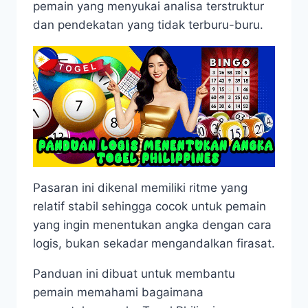
pemain yang menyukai analisa terstruktur
dan pendekatan yang tidak terburu-buru.
Pasaran ini dikenal memiliki ritme yang
relatif stabil sehingga cocok untuk pemain
yang ingin menentukan angka dengan cara
logis, bukan sekadar mengandalkan firasat.
Panduan ini dibuat untuk membantu
pemain memahami bagaimana