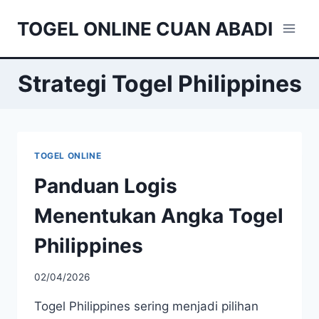
Skip
TOGEL ONLINE CUAN ABADI
to
content
Strategi Togel Philippines
TOGEL ONLINE
Panduan Logis
Menentukan Angka Togel
Philippines
02/04/2026
Togel Philippines sering menjadi pilihan