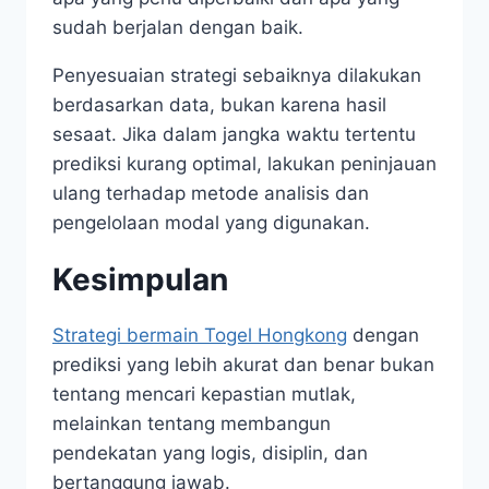
sudah berjalan dengan baik.
Penyesuaian strategi sebaiknya dilakukan
berdasarkan data, bukan karena hasil
sesaat. Jika dalam jangka waktu tertentu
prediksi kurang optimal, lakukan peninjauan
ulang terhadap metode analisis dan
pengelolaan modal yang digunakan.
Kesimpulan
Strategi bermain Togel Hongkong
dengan
prediksi yang lebih akurat dan benar bukan
tentang mencari kepastian mutlak,
melainkan tentang membangun
pendekatan yang logis, disiplin, dan
bertanggung jawab.