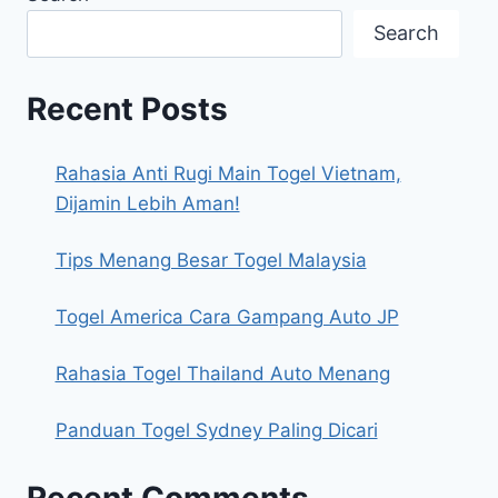
Search
Recent Posts
Rahasia Anti Rugi Main Togel Vietnam,
Dijamin Lebih Aman!
Tips Menang Besar Togel Malaysia
Togel America Cara Gampang Auto JP
Rahasia Togel Thailand Auto Menang
Panduan Togel Sydney Paling Dicari
Recent Comments