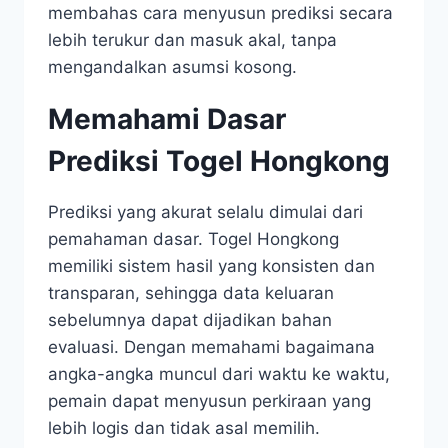
membahas cara menyusun prediksi secara
lebih terukur dan masuk akal, tanpa
mengandalkan asumsi kosong.
Memahami Dasar
Prediksi Togel Hongkong
Prediksi yang akurat selalu dimulai dari
pemahaman dasar. Togel Hongkong
memiliki sistem hasil yang konsisten dan
transparan, sehingga data keluaran
sebelumnya dapat dijadikan bahan
evaluasi. Dengan memahami bagaimana
angka-angka muncul dari waktu ke waktu,
pemain dapat menyusun perkiraan yang
lebih logis dan tidak asal memilih.