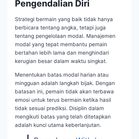
Pengendalian Diri
Strategi bermain yang baik tidak hanya
berbicara tentang angka, tetapi juga
tentang pengelolaan modal. Manajemen
modal yang tepat membantu pemain
bertahan lebih lama dan menghindari
kerugian besar dalam waktu singkat.
Menentukan batas modal harian atau
mingguan adalah langkah bijak. Dengan
batasan ini, pemain tidak akan terbawa
emosi untuk terus bermain ketika hasil
tidak sesuai prediksi. Disiplin dalam
mengikuti batas yang telah ditetapkan
adalah kunci utama keberlanjutan.