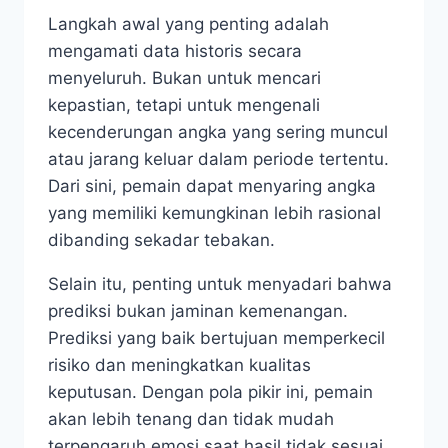
Langkah awal yang penting adalah
mengamati data historis secara
menyeluruh. Bukan untuk mencari
kepastian, tetapi untuk mengenali
kecenderungan angka yang sering muncul
atau jarang keluar dalam periode tertentu.
Dari sini, pemain dapat menyaring angka
yang memiliki kemungkinan lebih rasional
dibanding sekadar tebakan.
Selain itu, penting untuk menyadari bahwa
prediksi bukan jaminan kemenangan.
Prediksi yang baik bertujuan memperkecil
risiko dan meningkatkan kualitas
keputusan. Dengan pola pikir ini, pemain
akan lebih tenang dan tidak mudah
terpengaruh emosi saat hasil tidak sesuai