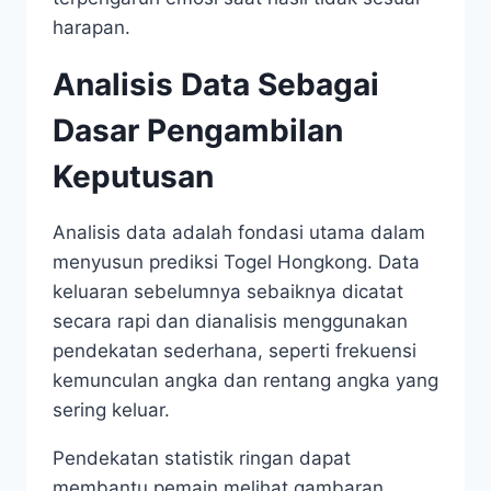
harapan.
Analisis Data Sebagai
Dasar Pengambilan
Keputusan
Analisis data adalah fondasi utama dalam
menyusun prediksi Togel Hongkong. Data
keluaran sebelumnya sebaiknya dicatat
secara rapi dan dianalisis menggunakan
pendekatan sederhana, seperti frekuensi
kemunculan angka dan rentang angka yang
sering keluar.
Pendekatan statistik ringan dapat
membantu pemain melihat gambaran