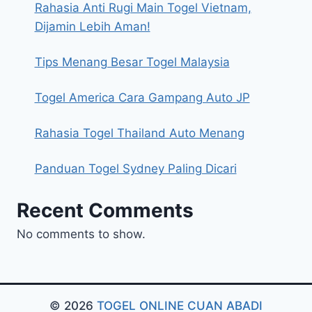
Rahasia Anti Rugi Main Togel Vietnam,
Dijamin Lebih Aman!
Tips Menang Besar Togel Malaysia
Togel America Cara Gampang Auto JP
Rahasia Togel Thailand Auto Menang
Panduan Togel Sydney Paling Dicari
Recent Comments
No comments to show.
© 2026
TOGEL ONLINE CUAN ABADI