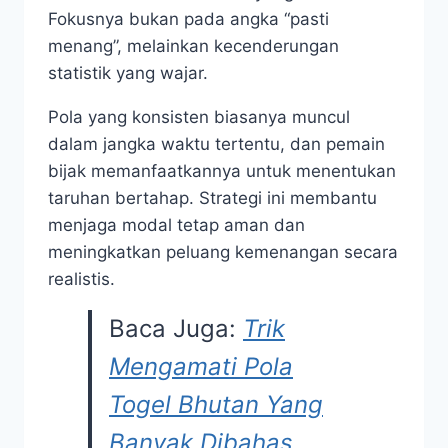
Fokusnya bukan pada angka “pasti
menang”, melainkan kecenderungan
statistik yang wajar.
Pola yang konsisten biasanya muncul
dalam jangka waktu tertentu, dan pemain
bijak memanfaatkannya untuk menentukan
taruhan bertahap. Strategi ini membantu
menjaga modal tetap aman dan
meningkatkan peluang kemenangan secara
realistis.
Baca Juga:
Trik
Mengamati Pola
Togel Bhutan Yang
Banyak Dibahas