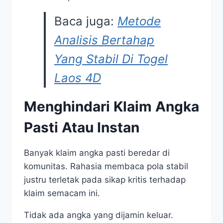
Baca juga:
Metode
Analisis Bertahap
Yang Stabil Di Togel
Laos 4D
Menghindari Klaim Angka
Pasti Atau Instan
Banyak klaim angka pasti beredar di
komunitas. Rahasia membaca pola stabil
justru terletak pada sikap kritis terhadap
klaim semacam ini.
Tidak ada angka yang dijamin keluar.