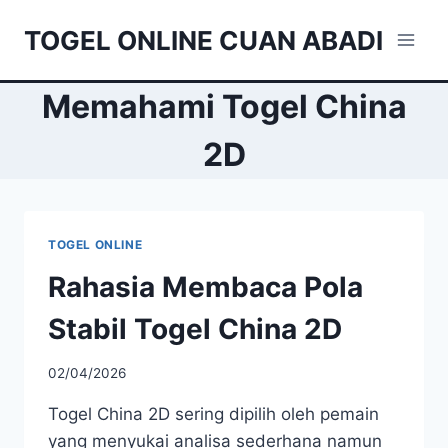
Skip
TOGEL ONLINE CUAN ABADI
to
content
Memahami Togel China
2D
TOGEL ONLINE
Rahasia Membaca Pola
Stabil Togel China 2D
02/04/2026
Togel China 2D sering dipilih oleh pemain
yang menyukai analisa sederhana namun