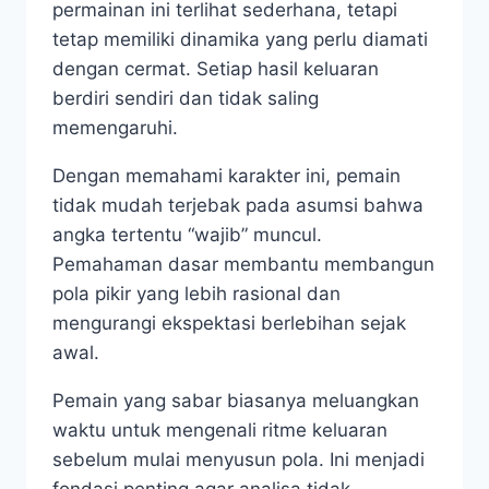
permainan ini terlihat sederhana, tetapi
tetap memiliki dinamika yang perlu diamati
dengan cermat. Setiap hasil keluaran
berdiri sendiri dan tidak saling
memengaruhi.
Dengan memahami karakter ini, pemain
tidak mudah terjebak pada asumsi bahwa
angka tertentu “wajib” muncul.
Pemahaman dasar membantu membangun
pola pikir yang lebih rasional dan
mengurangi ekspektasi berlebihan sejak
awal.
Pemain yang sabar biasanya meluangkan
waktu untuk mengenali ritme keluaran
sebelum mulai menyusun pola. Ini menjadi