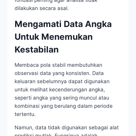
fondasi penting agar analisa tidak
dilakukan secara asal.
Mengamati Data Angka
Untuk Menemukan
Kestabilan
Membaca pola stabil membutuhkan
observasi data yang konsisten. Data
keluaran sebelumnya dapat digunakan
untuk melihat kecenderungan angka,
seperti angka yang sering muncul atau
kombinasi yang berulang dalam periode
tertentu.
Namun, data tidak digunakan sebagai alat
prediksi mutlak. Fungsinya adalah