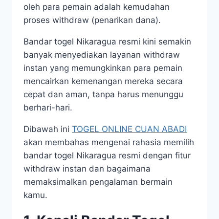
oleh para pemain adalah kemudahan
proses withdraw (penarikan dana).
Bandar togel Nikaragua resmi kini semakin
banyak menyediakan layanan withdraw
instan yang memungkinkan para pemain
mencairkan kemenangan mereka secara
cepat dan aman, tanpa harus menunggu
berhari-hari.
Dibawah ini
TOGEL ONLINE CUAN ABADI
akan membahas mengenai rahasia memilih
bandar togel Nikaragua resmi dengan fitur
withdraw instan dan bagaimana
memaksimalkan pengalaman bermain
kamu.