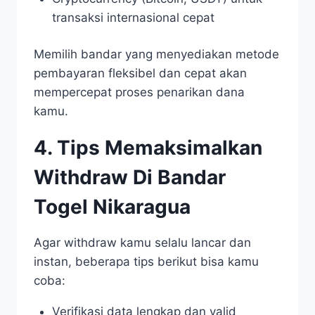
transaksi internasional cepat
Memilih bandar yang menyediakan metode
pembayaran fleksibel dan cepat akan
mempercepat proses penarikan dana
kamu.
4. Tips Memaksimalkan
Withdraw Di Bandar
Togel Nikaragua
Agar withdraw kamu selalu lancar dan
instan, beberapa tips berikut bisa kamu
coba:
Verifikasi data lengkap dan valid