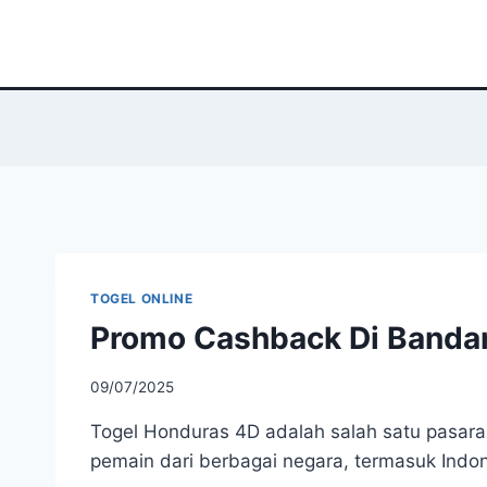
Skip
to
content
TOGEL ONLINE
Promo Cashback Di Bandar
09/07/2025
Togel Honduras 4D adalah salah satu pasaran 
pemain dari berbagai negara, termasuk Indon