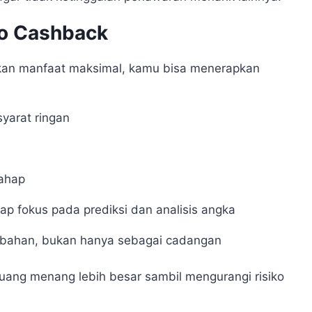
mo Cashback
an manfaat maksimal, kamu bisa menerapkan
syarat ringan
tahap
p fokus pada prediksi dan analisis angka
bahan, bukan hanya sebagai cadangan
uang menang lebih besar sambil mengurangi risiko