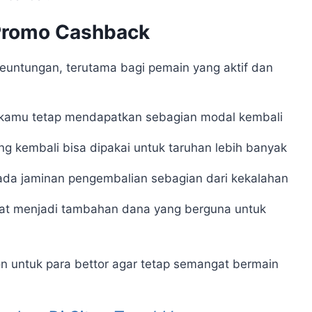
 Promo Cashback
euntungan, terutama bagi pemain yang aktif dan
, kamu tetap mendapatkan sebagian modal kembali
 kembali bisa dipakai untuk taruhan lebih banyak
da jaminan pengembalian sebagian dari kekalahan
t menjadi tambahan dana yang berguna untuk
n untuk para bettor agar tetap semangat bermain