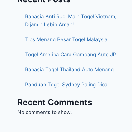
Rahasia Anti Rugi Main Togel Vietnam,
Dijamin Lebih Aman!
Tips Menang Besar Togel Malaysia
Togel America Cara Gampang Auto JP
Rahasia Togel Thailand Auto Menang
Panduan Togel Sydney Paling Dicari
Recent Comments
No comments to show.