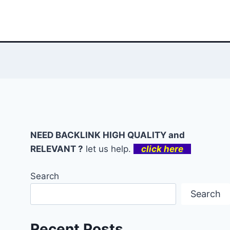
NEED BACKLINK HIGH QUALITY and
RELEVANT ?
let us help.
click here
Search
Search
Recent Posts