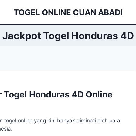
TOGEL ONLINE CUAN ABADI
Jackpot Togel Honduras 4D
 Togel Honduras 4D Online
togel online yang kini banyak diminati oleh para
esia.