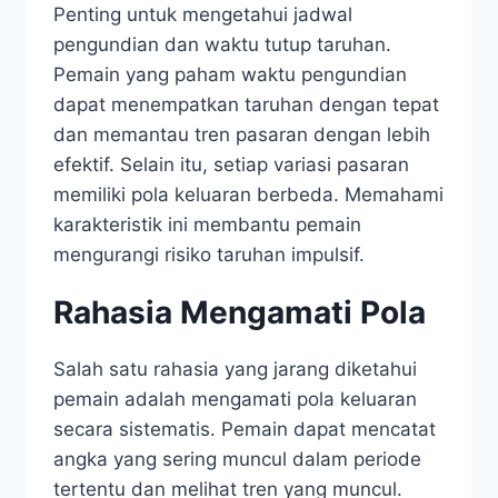
Penting untuk mengetahui jadwal
pengundian dan waktu tutup taruhan.
Pemain yang paham waktu pengundian
dapat menempatkan taruhan dengan tepat
dan memantau tren pasaran dengan lebih
efektif. Selain itu, setiap variasi pasaran
memiliki pola keluaran berbeda. Memahami
karakteristik ini membantu pemain
mengurangi risiko taruhan impulsif.
Rahasia Mengamati Pola
Salah satu rahasia yang jarang diketahui
pemain adalah mengamati pola keluaran
secara sistematis. Pemain dapat mencatat
angka yang sering muncul dalam periode
tertentu dan melihat tren yang muncul.